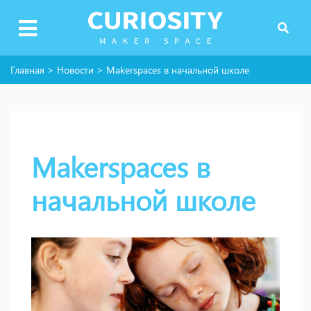
Главная
>
Новости
>
Makerspaces в начальной школе
Makerspaces в
начальной школе