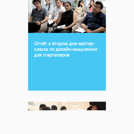
Отчёт о втором дне мастер-
класса по дизайн-мышлению
для стартаперов