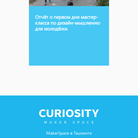
Отчёт о первом дне мастер-
класса по дизайн-мышлению
для молодёжи.
MakerSpace в Ташкенте